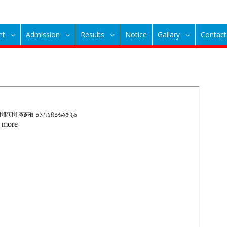
nt
Admission
Results
Notice
Gallary
Contact