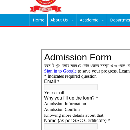
Home
About Us
Academic
Departme