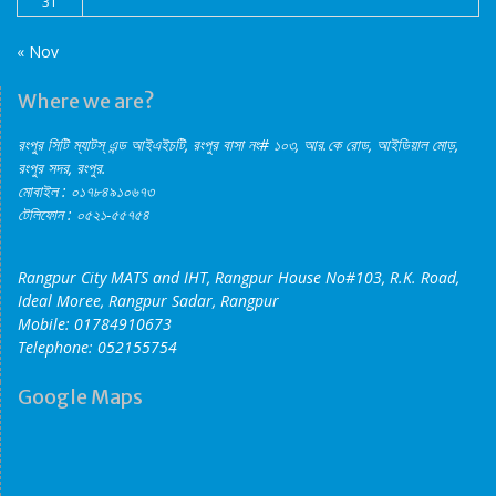
31
« Nov
Where we are?
রংপুর সিটি ম্যাটস্‌ এন্ড আইএইচটি, রংপুর বাসা নং# ১০৩, আর.কে রোড, আইডিয়াল মোড়,
রংপুর সদর, রংপুর.
মোবাইল : ০১৭৮৪৯১০৬৭৩
টেলিফোন : ০৫২১-৫৫৭৫৪
Rangpur City MATS and IHT, Rangpur House No#103, R.K. Road,
Ideal Moree, Rangpur Sadar, Rangpur
Mobile: 01784910673
Telephone: 052155754
Google Maps