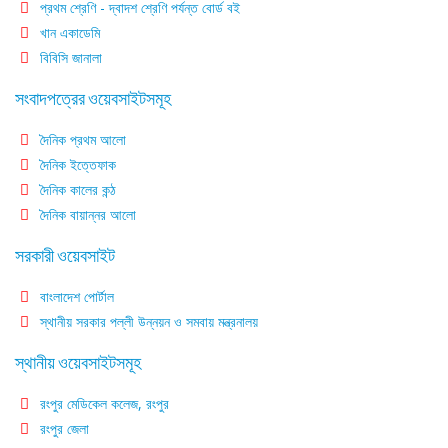
প্রথম শ্রেণি - দ্বাদশ শ্রেণি পর্যন্ত বোর্ড বই
খান একাডেমি
বিবিসি জানালা
সংবাদপত্রের ওয়েবসাইটসমূহ
দৈনিক প্রথম আলো
দৈনিক ইত্তেফাক
দৈনিক কালের কন্ঠ
দৈনিক বায়ান্নর আলো
সরকারী ওয়েবসাইট
বাংলাদেশ পোর্টাল
স্থানীয় সরকার পল্লী উন্নয়ন ও সমবায় মন্ত্রনালয়
স্থানীয় ওয়েবসাইটসমূহ
রংপুর মেডিকেল কলেজ, রংপুর
রংপুর জেলা