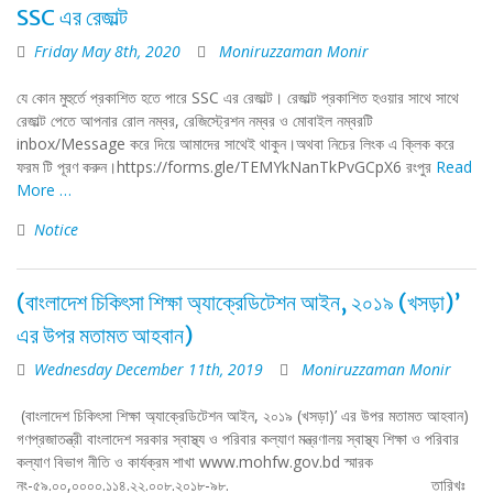
SSC এর রেজাল্ট
Friday May 8th, 2020
Moniruzzaman Monir
যে কোন মুহুর্তে প্রকাশিত হতে পারে SSC এর রেজাল্ট। রেজাল্ট প্রকাশিত হওয়ার সাথে সাথে
রেজাল্ট পেতে আপনার রোল নম্বর, রেজিস্ট্রেশন নম্বর ও মোবাইল নম্বরটি
inbox/Message করে দিয়ে আমাদের সাথেই থাকুন।অথবা নিচের লিংক এ ক্লিক করে
ফরম টি পূরণ করুন।https://forms.gle/TEMYkNanTkPvGCpX6 রংপুর
Read
More …
Notice
(বাংলাদেশ চিকিৎসা শিক্ষা অ্যাক্রেডিটেশন আইন, ২০১৯ (খসড়া)’
এর উপর মতামত আহবান)
Wednesday December 11th, 2019
Moniruzzaman Monir
​ ​​(বাংলাদেশ চিকিৎসা শিক্ষা অ্যাক্রেডিটেশন আইন, ২০১৯ (খসড়া)’ এর উপর মতামত আহবান)
গণপ্রজাতন্ত্রী বাংলাদেশ সরকার স্বাস্থ্য ও পরিবার কল্যাণ মন্ত্রণালয় স্বাস্থ্য শিক্ষা ও পরিবার
কল্যাণ বিভাগ নীতি ও কার্যক্রম শাখা www.mohfw.gov.bd স্মারক
নং-৫৯.০০,০০০০.১১৪.২২.০০৮.২০১৮-৯৮. তারিখঃ