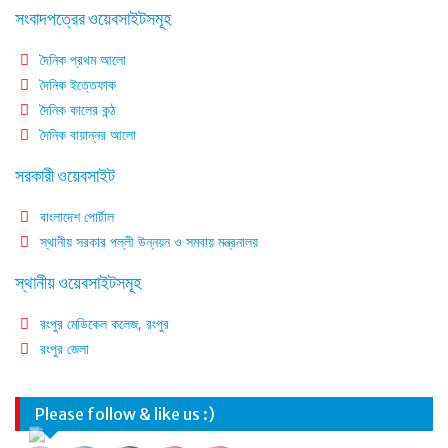
সংবাদপত্রের ওয়েবসাইটসমূহ
দৈনিক প্রথম আলো
দৈনিক ইত্তেফাক
দৈনিক কালের কন্ঠ
দৈনিক বায়ান্নর আলো
সরকারী ওয়েবসাইট
বাংলাদেশ পোর্টাল
স্থানীয় সরকার পল্লী উন্নয়ন ও সমবায় মন্ত্রনালয়
স্থানীয় ওয়েবসাইটসমূহ
রংপুর মেডিকেল কলেজ, রংপুর
রংপুর জেলা
Please follow & like us :)