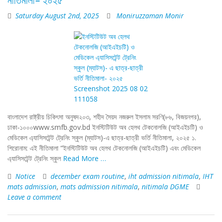
নীতিমালা- ২০২৫
Saturday August 2nd, 2025
Moniruzzaman Monir
বাংলাদেশ রাষ্ট্রীয় চিকিৎসা অনুষদ২০৩, শহীদ সৈয়দ নজরুল ইসলাম সরণি(৮৬, বিজয়নগর),
ঢাকা-১০০০www.smfb.gov.bd ইনস্টিটিউট অব হেলথ টেকনোলজি (আইএইচটি) ও
মেডিকেল এ্যাসিসটেন্ট ট্রেনিং স্কুল (ম্যাটস)-এ ছাত্র-ছাত্রী ভর্তি নীতিমালা, ২০২৫ ১.
শিরোনাম: এই নীতিমালা “ইনস্টিটিউট অব হেলথ টেকনোলজি (আইএইচটি) এবং মেডিকেল
এ্যাসিসটেন্ট ট্রেনিং স্কুল
Read More …
Notice
december exam routine
,
iht admission nitimala
,
IHT
mats admission
,
mats admission nitimala
,
nitimala DGME
Leave a comment