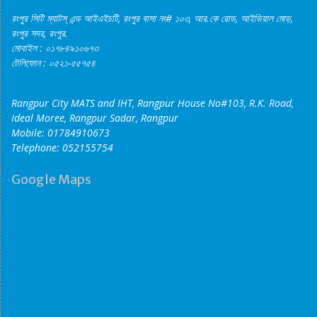
রংপুর সিটি ম্যাটস্‌ এন্ড আইএইচটি, রংপুর বাসা নং# ১০৩, আর.কে রোড, আইডিয়াল মোড়,
রংপুর সদর, রংপুর.
মোবাইল : ০১৭৮৪৯১০৬৭৩
টেলিফোন : ০৫২১-৫৫৭৫৪
Rangpur City MATS and IHT, Rangpur House No#103, R.K. Road,
Ideal Moree, Rangpur Sadar, Rangpur
Mobile: 01784910673
Telephone: 052155754
Google Maps